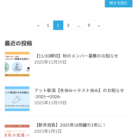
続きを読む
投
«
1
2
3
…
9
»
固
固
固
固
定
定
定
定
稿
ペ
ペ
ペ
ペ
最近の投稿
ー
ー
ー
ー
の
ジ
ジ
ジ
ジ
ペ
【11/30締切】秋のメンバー募集のお知らせ
2025年11月19日
ー
ジ
送
アット新潟【冬休み＋テスト休み】のお知らせ
り
-2025→2026-
2025年11月19日
【新年抱負】2025年は飛躍の1年に！
2025年1月1日